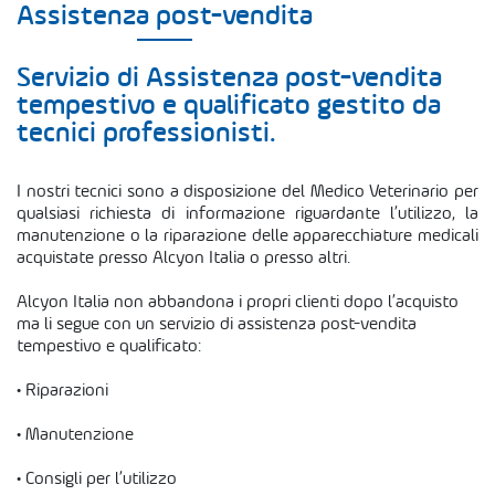
Assistenza post-vendita
TUTTE
MATERIALI DI CONSUMO
Servizio di Assistenza post-vendita
ATTREZZATURE
tempestivo e qualificato gestito da
tecnici professionisti.
STRUMENTI
ANIMALI DA REDDITO
I nostri tecnici sono a disposizione del Medico Veterinario per
EQUINI
qualsiasi richiesta di informazione riguardante l’utilizzo, la
manutenzione o la riparazione delle apparecchiature medicali
ESOTICI
acquistate presso Alcyon Italia o presso altri.
ACCESSORI
Alcyon Italia non abbandona i propri clienti dopo l’acquisto
CARTOLERIA E IGIENE
ma li segue con un servizio di assistenza post-vendita
PET-FOOD
tempestivo e qualificato:
GAMMA SV
•
Riparazioni
OUTLET
•
Manutenzione
MATERIALE NON A CATALOGO
•
Consigli per l’utilizzo
FARMACI - PARAFARMACI