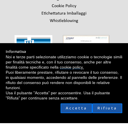
Cookie Policy
Etichettatura Imballaggi
Whistleblowing
Informativa
Noi e terze parti selezionate utilizziamo cookie o tecnologie simili
per finalità tecniche e, con il tuo consenso, anche per altre
finalità come specificato nella
cookie policy
.
Puoi liberamente prestare, rifiutare o revocare il tuo consenso,
in qualsiasi momento, accedendo al pannello delle preferenze. Il
rifiuto del consenso può rendere non disponibili le relative
Email
Numero Verde
:
|
: 800 062865 |
info@alcyonitalia.com
funzioni.
Fax
: +39 0172 1818547
Usa il pulsante "Accetta" per acconsentire. Usa il pulsante
Sede di Cherasco
- Via del Lavoro 110, 12062 Cherasco (CN)
"Rifiuta" per continuare senza accettare.
Sede di Roma
- Via Nicotera 29, 00195 Roma
Accetta
Rifiuta